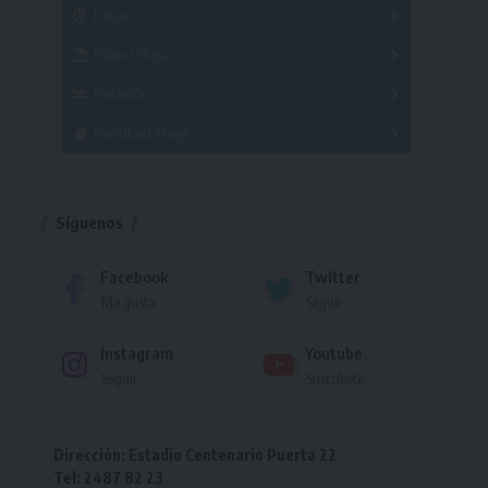
Masculino
Futsal
Femenino
Fútbol Playa
Masculino
Femenino
Natación
Torneo
Handball Playa
Torneo
Torneo
Síguenos
Facebook
Twitter
Me gusta
Seguir
Instagram
Youtube
Seguir
Suscríbete
Dirección: Estadio Centenario Puerta 22
Tel: 2487 82 23