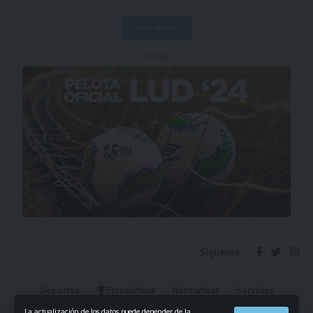
- Publicidad -
Síguenos
Deportes
Estadísticas
Normativas
Servicios
Institucional
Mis Favoritos
La actualización de los datos puede depender de la