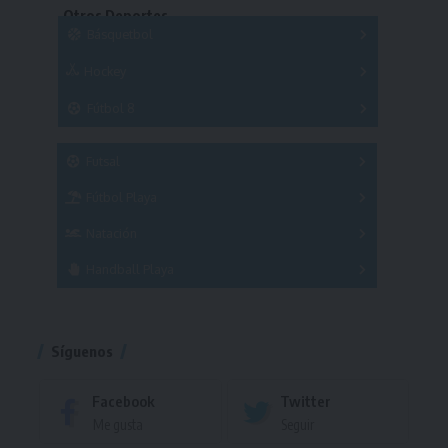
Otros Deportes
Copas
Básquetbol
Hockey
A
B
3x3
Fútbol 8
A
B
C
SUB 21
Masculino
Futsal
Femenino
Fútbol Playa
Masculino
Femenino
Natación
Torneo
Handball Playa
Torneo
Torneo
Síguenos
Facebook
Twitter
Me gusta
Seguir