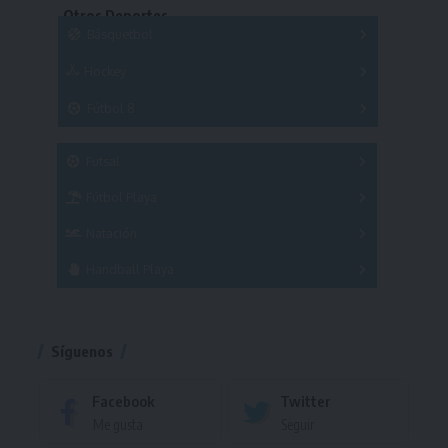
Otros Deportes
Copas
Básquetbol
Hockey
A
B
3x3
Fútbol 8
A
B
C
SUB 21
Masculino
Futsal
Femenino
Fútbol Playa
Masculino
Femenino
Natación
Torneo
Handball Playa
Torneo
Torneo
Síguenos
Facebook
Twitter
Me gusta
Seguir