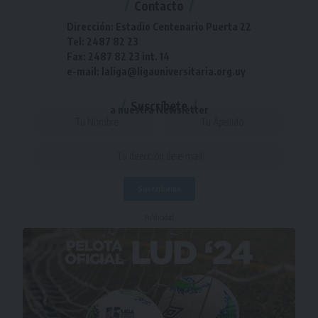
Contacto
Dirección: Estadio Centenario Puerta 22
Tel: 2487 82 23
Fax: 2487 82 23 int. 14
e-mail: laliga@ligauniversitaria.org.uy
Suscríbete
a nuestra Newsletter
- Publicidad -