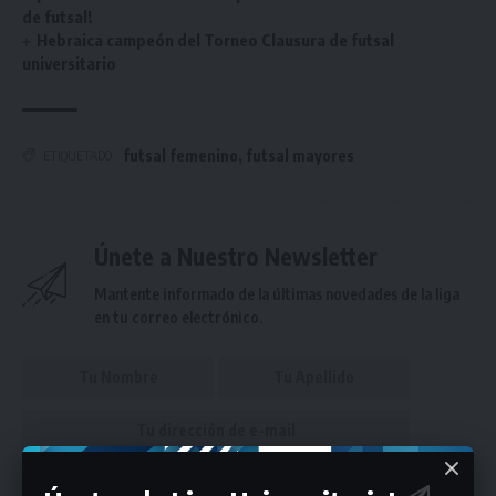
de futsal!
Hebraica campeón del Torneo Clausura de futsal
universitario
futsal femenino
,
futsal mayores
ETIQUETADO
Únete a Nuestro Newsletter
Mantente informado de la últimas novedades de la liga
en tu correo electrónico.