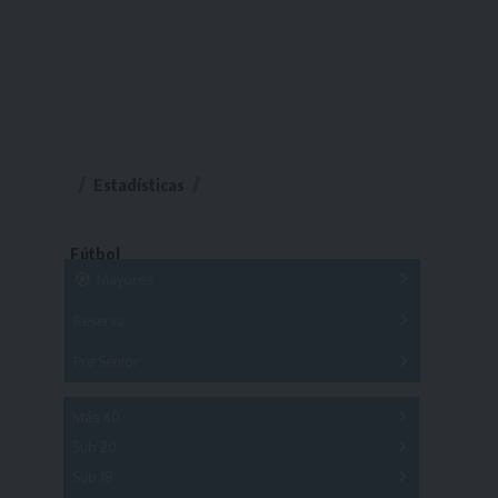
Estadísticas
Fútbol
Mayores
Reserva
A
B
C
D
E
F
G
Pre Senior
A
B
C
D
A
B
C
D
E
Más 40
Sub 20
A
B
C
Sub 18
A
B
C