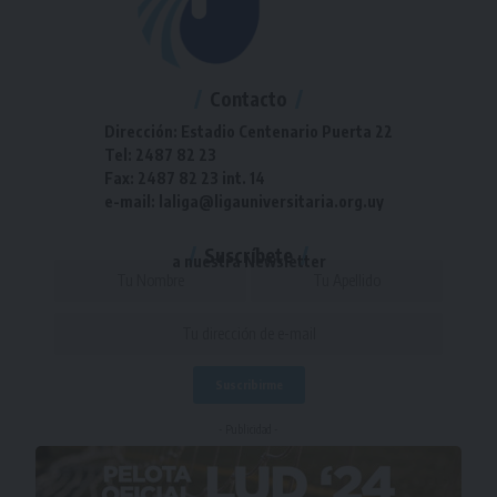
Contacto
Dirección: Estadio Centenario Puerta 22
Tel: 2487 82 23
Fax: 2487 82 23 int. 14
e-mail: laliga@ligauniversitaria.org.uy
Suscríbete
a nuestra Newsletter
- Publicidad -