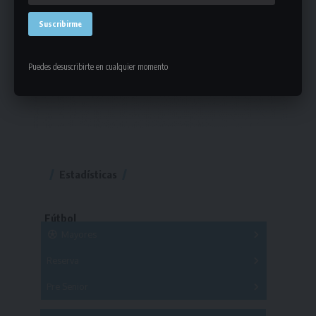
Puedes desuscribirte en cualquier momento
Estadísticas
Fútbol
Mayores
Reserva
A
B
C
D
E
F
G
Pre Senior
A
B
C
D
A
B
C
D
E