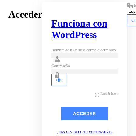
I
Acceder
Funciona con
WordPress
Nombre de usuario o correo electrónico
Contraseña
Recuérdame
¿HAS OLVIDADO TU CONTRASEÑA?