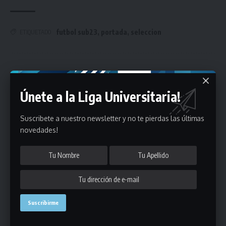
futbol sub23
,
portada
,
seleccion
ETIQUETADO
Únete a Nuestro Newsletter
Únete a la Liga Universitaria!
Mantente informado de la últimas novedades de la liga
en tu correo electrónico.
Suscribete a nuestro newsletter y no te pierdas las últimas
novedades!
Puedes suscribirte en cualquier momento.