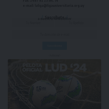
Fax: 2487 82 23 int. 14
e-mail: laliga@ligauniversitaria.org.uy
Suscríbete
a nuestra Newsletter
- Publicidad -