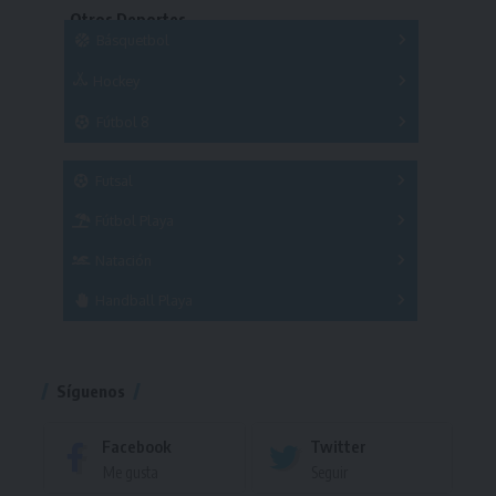
Otros Deportes
Copas
Básquetbol
Hockey
A
B
3x3
Fútbol 8
A
B
C
SUB 21
Masculino
Futsal
Femenino
Fútbol Playa
Masculino
Femenino
Natación
Torneo
Handball Playa
Torneo
Torneo
Síguenos
Facebook
Twitter
Me gusta
Seguir