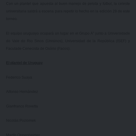
Con un plantel que apuesta al buen manejo de pelota y fútbol, la celeste
universitaria saldrá a escena para repetir lo hecho en la edición 28 de este
torneo.
El equipo uruguayo ocupará un lugar en el Grupo A” junto a Universidade
do Vale do Rio Sinos (Unisinos), Universidad de la República (ISEF) y
Faculade Cenecista de Osório (Facos).
El plantel de Uruguay
Federico Suaya
Alfonso Hernández
Gianfranco Rovetta
Nicolás Poziomek
Martín Oppenheimer