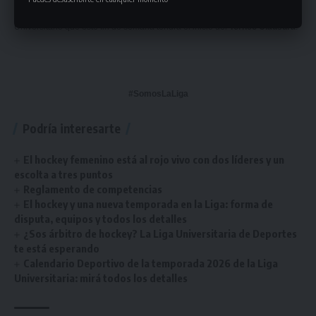
campeonas y a todos los equipos que forman parte del Torneo
Universitario que este fin de semana tendrá el inicio del
Torneo Clausura
.
#SomosLaLiga
Podría interesarte
El hockey femenino está al rojo vivo con dos líderes y un
escolta a tres puntos
Reglamento de competencias
El hockey y una nueva temporada en la Liga: forma de
disputa, equipos y todos los detalles
¿Sos árbitro de hockey? La Liga Universitaria de Deportes
te está esperando
Calendario Deportivo de la temporada 2026 de la Liga
Universitaria: mirá todos los detalles