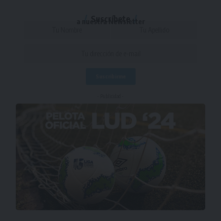
Suscríbete
a nuestra Newsletter
- Publicidad -