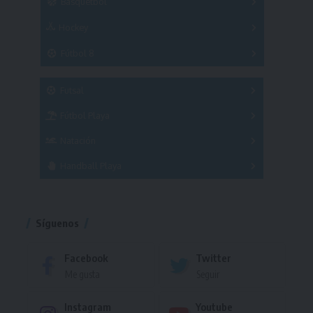
Básquetbol
Hockey
A
B
3x3
Fútbol 8
A
B
C
SUB 21
Masculino
Futsal
Femenino
Fútbol Playa
Masculino
Femenino
Natación
Torneo
Handball Playa
Torneo
Torneo
Síguenos
Facebook
Twitter
Me gusta
Seguir
Instagram
Youtube