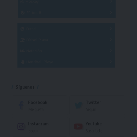
Hockey
A
B
3x3
Fútbol 8
A
B
C
SUB 21
Masculino
Futsal
Femenino
Fútbol Playa
Masculino
Femenino
Natación
Torneo
Handball Playa
Torneo
Torneo
Síguenos
Facebook
Twitter
Me gusta
Seguir
Instagram
Youtube
Seguir
Suscríbete