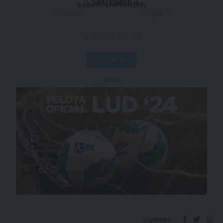
Suscríbete
a nuestra Newsletter
- Publicidad -
Síguenos