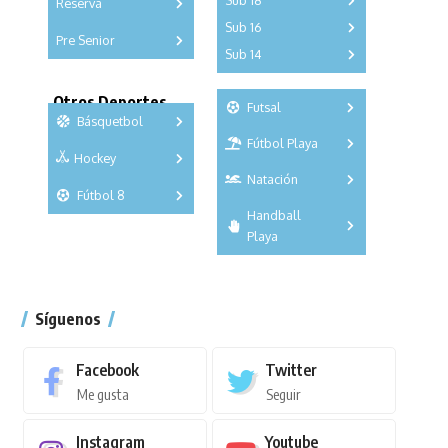
Sub 18
Reserva
A
B
C
D
E
F
G
A
B
C
Sub 16
Series
Pre Senior
A
B
C
D
Sub 14
Series
Copas
A
B
C
D
E
Series
Copas
Otros Deportes
Futsal
Copas
Básquetbol
Fútbol Playa
Masculino
Hockey
A
B
Femenino
Natación
Torneo
3x3
Fútbol 8
A
B
C
Handball
Torneo
SUB 21
Masculino
Playa
Femenino
Torneo
Síguenos
Facebook
Twitter
Me gusta
Seguir
Instagram
Youtube