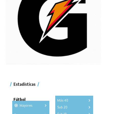
Estadísticas
Fútbol
Más 40
Mayores
Sub 20
A
B
C