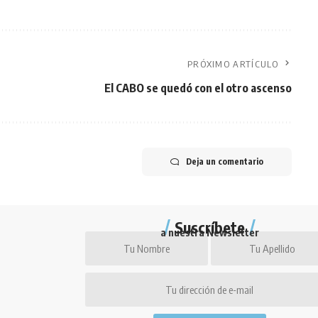
PRÓXIMO ARTÍCULO
El CABO se quedó con el otro ascenso
Deja un comentario
Suscríbete
a nuestra Newsletter