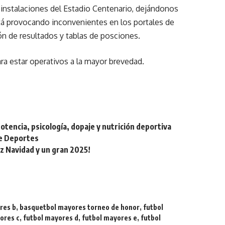
s instalaciones del Estadio Centenario, dejándonos
está provocando inconvenientes en los portales de
ión de resultados y tablas de posciones.
ra estar operativos a la mayor brevedad.
otencia, psicología, dopaje y nutrición deportiva
de Deportes
iz Navidad y un gran 2025!
res b
,
basquetbol mayores torneo de honor
,
futbol
ores c
,
futbol mayores d
,
futbol mayores e
,
futbol