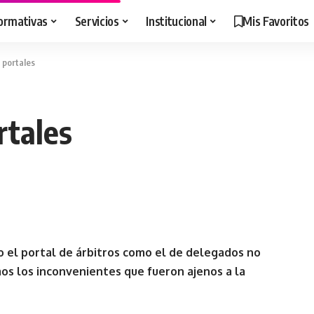
ormativas
Servicios
Institucional
Mis Favoritos
 portales
rtales
 el portal de árbitros como el de delegados no
s los inconvenientes que fueron ajenos a la