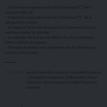
Fixture de la segunda rueda de la Divisional “C” de la
categoría Más 40
Fixture de la segunda rueda de la Divisional “E” de la
categoría Pre Senior
Se juega el Torneo de Básquetbol 3×3 Universitario y te
contamos todos los detalles
Los detalles de la etapa de fútbol: día, hora, canchas y
árbitros del fin de semana
El hockey femenino está al rojo vivo con dos líderes y un
escolta a tres puntos
ajedrez masculino mayores
,
basquetbol mayores
ETIQUETADO
a
,
basquetbol mayores b
,
futbol sub23
,
futsal
femenino
,
futsal mayores
,
handball femenino
mayores