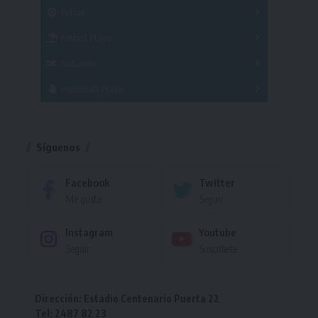
Masculino
Futsal
Femenino
Fútbol Playa
Masculino
Femenino
Natación
Torneo
Handball Playa
Torneo
Torneo
Síguenos
Facebook
Twitter
Me gusta
Seguir
Instagram
Youtube
Seguir
Suscríbete
Dirección: Estadio Centenario Puerta 22
Tel: 2487 82 23