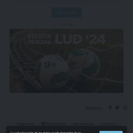
- Publicidad -
Síguenos
Deportes
Estadísticas
Normativas
Servicios
Institucional
Mis Favoritos
La actualización de los datos puede depender de la