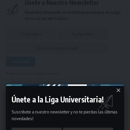
Únete a Nuestro Newsletter
Mantente informado de la últimas novedades de la liga
en tu correo electrónico.
Puedes suscribirte en cualquier momento.
Únete a la Liga Universitaria!
Deja un comentario
Suscribete a nuestro newsletter y no te pierdas las últimas
- Publicidad -
novedades!