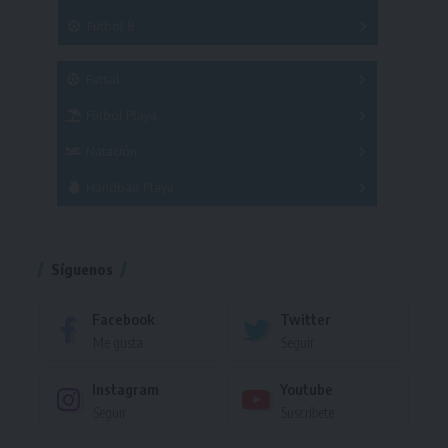
3x3
Fútbol 8
A
B
C
SUB 21
Masculino
Futsal
Femenino
Fútbol Playa
Masculino
Femenino
Natación
Torneo
Handball Playa
Torneo
Torneo
Síguenos
Facebook
Twitter
Me gusta
Seguir
Instagram
Youtube
Seguir
Suscríbete