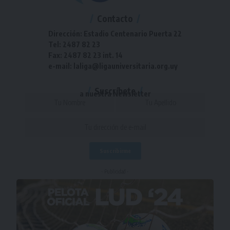
Contacto
Dirección: Estadio Centenario Puerta 22
Tel: 2487 82 23
Fax: 2487 82 23 int. 14
e-mail: laliga@ligauniversitaria.org.uy
Suscríbete
a nuestra Newsletter
- Publicidad -