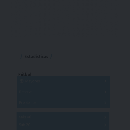
Estadísticas
Fútbol
Mayores
Reserva
A
B
C
D
E
F
G
Pre Senior
A
B
C
D
A
B
C
D
E
Más 40
Sub 20
A
B
C