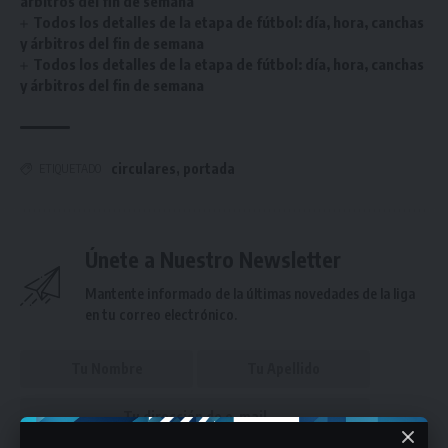
árbitros del fin de semana
Todos los detalles de la etapa de fútbol: día, hora, canchas
y árbitros del fin de semana
Todos los detalles de la etapa de fútbol: día, hora, canchas
y árbitros del fin de semana
circulares
,
portada
ETIQUETADO
Únete a Nuestro Newsletter
Mantente informado de la últimas novedades de la liga
en tu correo electrónico.