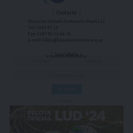
Contacto
Dirección: Estadio Centenario Puerta 22
Tel: 2487 82 23
Fax: 2487 82 23 int. 14
e-mail: laliga@ligauniversitaria.org.uy
Suscríbete
a nuestra Newsletter
- Publicidad -