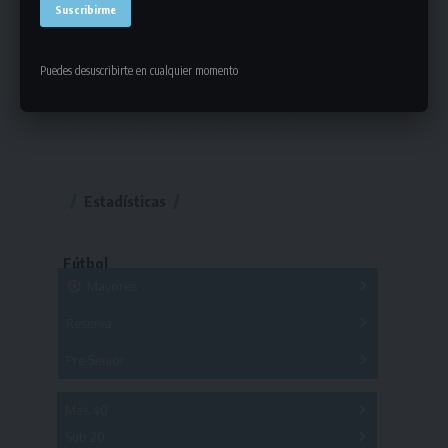
Puedes desuscribirte en cualquier momento
Estadísticas
Fútbol
Mayores
Reserva
A
B
C
D
E
F
G
Pre Senior
A
B
C
D
A
B
C
D
E
Más 40
Sub 20