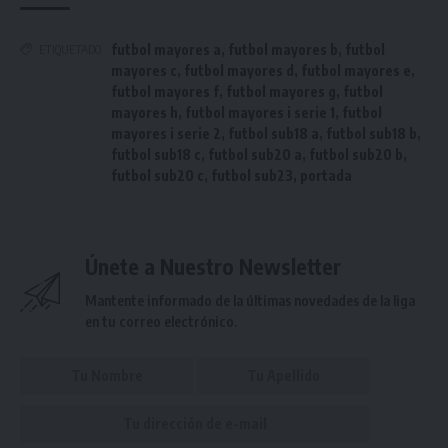
futbol mayores a
,
futbol mayores b
,
futbol
ETIQUETADO
mayores c
,
futbol mayores d
,
futbol mayores e
,
futbol mayores f
,
futbol mayores g
,
futbol
mayores h
,
futbol mayores i serie 1
,
futbol
mayores i serie 2
,
futbol sub18 a
,
futbol sub18 b
,
futbol sub18 c
,
futbol sub20 a
,
futbol sub20 b
,
futbol sub20 c
,
futbol sub23
,
portada
Únete a Nuestro Newsletter
Mantente informado de la últimas novedades de la liga
en tu correo electrónico.