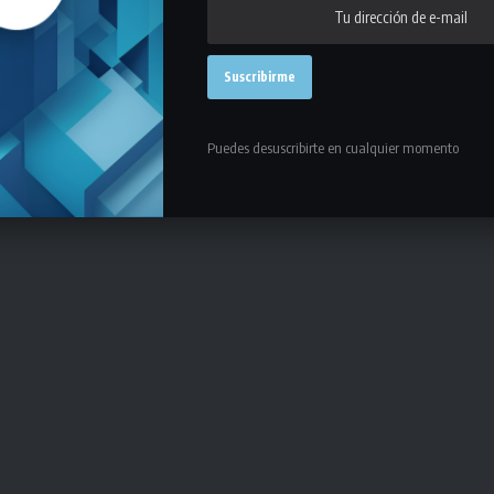
ente a Unisinos, el viernes se medirá desde las 10:30 ante Unipampa,
UFRGS.
Puedes desuscribirte en cualquier momento