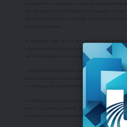
Leonardo Pais, el director técnico, contó que “después del Pan
lejos del resto, tanto a nivel femenino como masculino, la Cop
San Pablo y ahora repiten en el plantel. Es como una revancha 
buscar algún resultado”.
El entrenador aclaró que “la idea es que la Liga Universi
internacionales dado que las chicas no tienen muchas instancias
que esto les permite viajar y tener partidos de nivel abriendo un 
“A la Copa Unisinos vamos con el objetivo de traer algún result
plena competencia, ver hasta dónde se puede llegar”, remarcó P
convivencia ya que van a compartir el viaje con otros planteles y
La selección uruguaya universitaria ocupará el grupo único de
junto a Liga Atlética Académica de la Universidad de Sao Pa
(Unisinos), Universidad Federal do Rio Grande do Sul (UFRGS) 