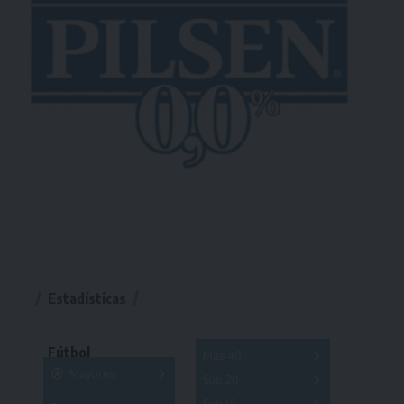
Estadísticas
Fútbol
Más 40
Mayores
Sub 20
A
B
C