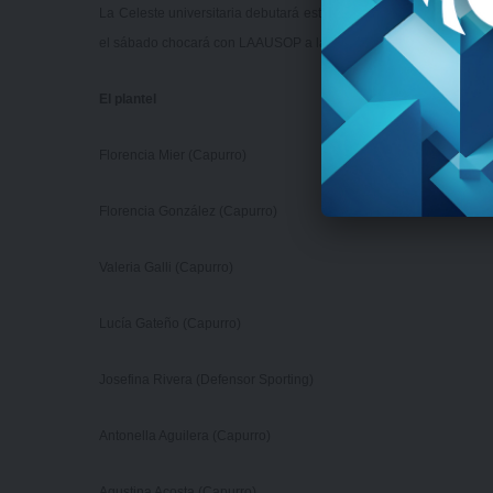
La Celeste universitaria debutará este jueves a la hora 18:30 fr
el sábado chocará con LAAUSOP a las 10:30 y a las 16:30 con 
El plantel
Florencia Mier (Capurro)
Florencia González (Capurro)
Valeria Galli (Capurro)
Lucía Gateño (Capurro)
Josefina Rivera (Defensor Sporting)
Antonella Aguilera (Capurro)
Agustina Acosta (Capurro)