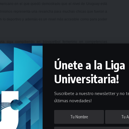
americano en el que quedó demostrado que el nivel de Uruguay está
a Unisinos representa una revancha para muchas chicas que fueron a
en lo deportivo y además es un nivel más accesible como para poder
taria siga compitiendo en básquetbol femenino en competencias
, por lo que me pareció una linda oportunidad abrir esta puerta ya
espectro de competencia”.
Únete a la Liga
ado y según el nivel que haya en el torneo, algo que lo veremos en
Universitaria!
ais, agregando que “además esto es una linda experiencia desde la
 eso está bueno para todos”.
Suscribete a nuestro newsletter y no te
últimas novedades!
 la Copa Unisinos que se disputará a una rueda todos contra todos
ulo (LAAUSP), el anfitrión Universidad do Vale do Rio dos Sinos
y la Universidad Federel do Pampa (Unipampa).