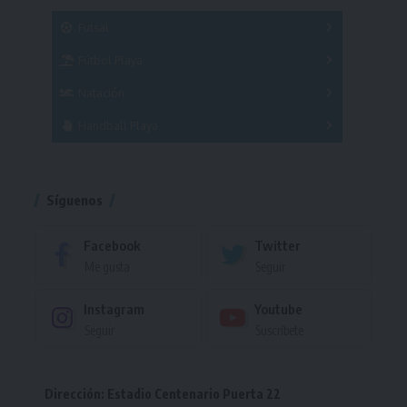
SUB 21
Masculino
Futsal
Femenino
Fútbol Playa
Masculino
Femenino
Natación
Torneo
Handball Playa
Torneo
Torneo
Síguenos
Facebook
Twitter
Me gusta
Seguir
Instagram
Youtube
Seguir
Suscríbete
Dirección: Estadio Centenario Puerta 22