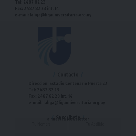
Tel: 2487 82 23
Fax: 2487 82 23 int. 14
e-mail: laliga@ligauniversitaria.org.uy
Contacto
Dirección: Estadio Centenario Puerta 22
Tel: 2487 82 23
Fax: 2487 82 23 int. 14
e-mail: laliga@ligauniversitaria.org.uy
Suscríbete
a nuestra Newsletter