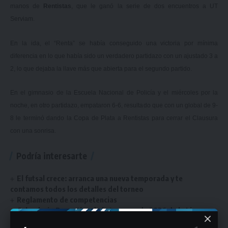
manos de
Rentistas
, que le ganó la serie de dos encuentros a UT
Serviam.
En la ida, el “Renta” se había conseguido una victoria por mínima
diferencia en lo que había sido un verdadero partidazo con un ajustado 3 a
2, lo que dejaba la llave más que abierta para el segundo partido.
En el gimnasio de la Escuela Nacional de Policía y el miércoles por la
noche, en otro partidazo, empataron 6-6, resultado que con un global de 9-
8 le terminó dando la Copa de Plata a Rentistas para cerrar el Clausura
con una sonrisa.
Podría interesarte
El futsal crece: arranca una nueva temporada y te
contamos todos los detalles del torneo
Reglamento de competencias
Calendario Deportivo de la temporada 2026 de la Liga
Universitaria: mirá todos los detalles