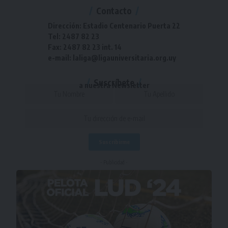
Contacto
Dirección: Estadio Centenario Puerta 22
Tel: 2487 82 23
Fax: 2487 82 23 int. 14
e-mail: laliga@ligauniversitaria.org.uy
Suscríbete
a nuestra Newsletter
- Publicidad -