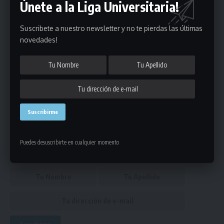
Únete a la Liga Universitaria!
Campeones y ascensos en 2025 de todos los deportes de la
Liga Universitaria
¡Universidad ORT es tricampeón del Torneo Universitario
Suscribete a nuestro newsletter y no te pierdas las últimas
de futsal!
novedades!
futsal femenino
,
futsal mayores
,
portada
ETIQUETADO
Únete a Nuestro Newsletter
Mantente informado de la últimas novedades de la liga
Puedes desuscribirte en cualquier momento
en tu correo electrónico.