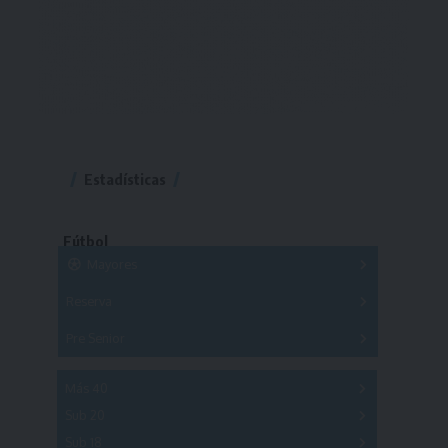
Estadísticas
Fútbol
Mayores
Reserva
A
B
C
D
E
F
G
Pre Senior
A
B
C
D
A
B
C
D
E
Más 40
Sub 20
A
B
C
Sub 18