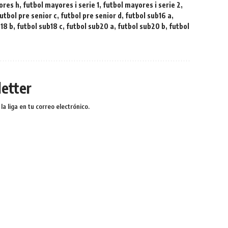
ores h
,
futbol mayores i serie 1
,
futbol mayores i serie 2
,
utbol pre senior c
,
futbol pre senior d
,
futbol sub16 a
,
b18 b
,
futbol sub18 c
,
futbol sub20 a
,
futbol sub20 b
,
futbol
etter
a liga en tu correo electrónico.