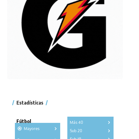
Estadísticas
Fútbol
Más 40
Mayores
Sub 20
A
B
C