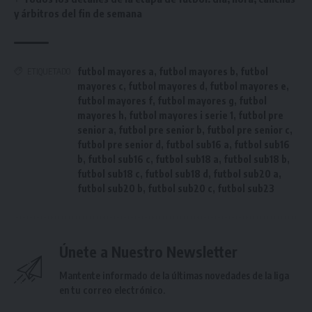
y árbitros del fin de semana
futbol mayores a
,
futbol mayores b
,
futbol
ETIQUETADO
mayores c
,
futbol mayores d
,
futbol mayores e
,
futbol mayores f
,
futbol mayores g
,
futbol
mayores h
,
futbol mayores i serie 1
,
futbol pre
senior a
,
futbol pre senior b
,
futbol pre senior c
,
futbol pre senior d
,
futbol sub16 a
,
futbol sub16
b
,
futbol sub16 c
,
futbol sub18 a
,
futbol sub18 b
,
futbol sub18 c
,
futbol sub18 d
,
futbol sub20 a
,
futbol sub20 b
,
futbol sub20 c
,
futbol sub23
Únete a Nuestro Newsletter
Mantente informado de la últimas novedades de la liga
en tu correo electrónico.