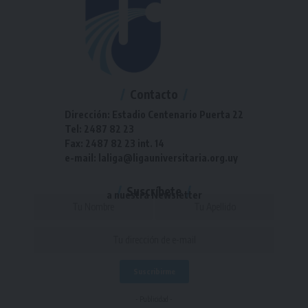
Contacto
Dirección: Estadio Centenario Puerta 22
Tel: 2487 82 23
Fax: 2487 82 23 int. 14
e-mail: laliga@ligauniversitaria.org.uy
Suscríbete
a nuestra Newsletter
- Publicidad -