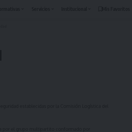
ormativas
Servicios
Institucional
Mis Favoritos
idad
d
eguridad establecidas por la Comisión Logística del
da por el grupo multipartito conformado por