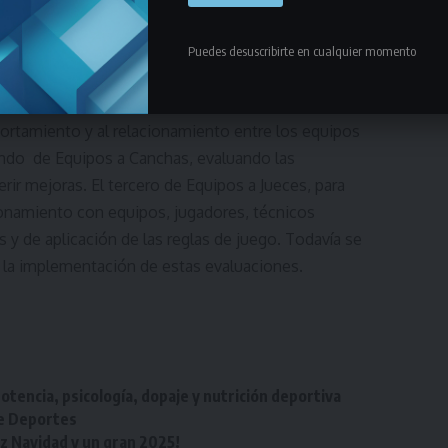
Puedes desuscribirte en cualquier momento
es modelos de evaluación a ser completado por los
portamiento y al relacionamiento entre los equipos
gundo de Equipos a Canchas, evaluando las
rir mejoras. El tercero de Equipos a Jueces, para
ionamiento con equipos, jugadores, técnicos
y de aplicación de las reglas de juego. Todavía se
la implementación de estas evaluaciones.
otencia, psicología, dopaje y nutrición deportiva
de Deportes
iz Navidad y un gran 2025!