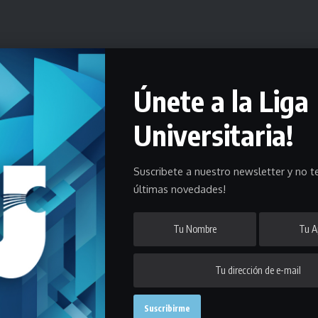
Únete a la Liga
Universitaria!
a cancha. No puede pararse nadie atrás de un
idad del juez el cumplimiento de ésta y otras
lezcan. Los jueces hablarán únicamente con los
Suscribete a nuestro newsletter y no te
 están afuera de la cancha. En caso de sub16 y
últimas novedades!
or de edad que previamente determine el club,
l Colegio de Árbitros instruirá a los árbitros al