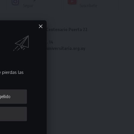
Seguir
Suscríbete
Dirección: Estadio Centenario Puerta 22
Tel: 2487 82 23
Fax: 2487 82 23 int. 14
e-mail: laliga@ligauniversitaria.org.uy
 pierdas las