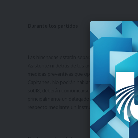
Durante los partidos
Las hinchadas estarán separadas a cada lado de l
Asistente ni detrás de los arcos. Será responsabil
medidas preventivas que oportunamente se estab
Capitanes. No podrán hablar con las personas que
sub18, deberán comunicarse con un referente may
principalmente un delegado o un Director Técnico. E
respecto mediante un instructivo obligatorio.