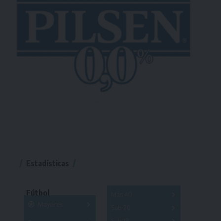
Estadísticas
Fútbol
Más 40
Mayores
Sub 20
A
B
C