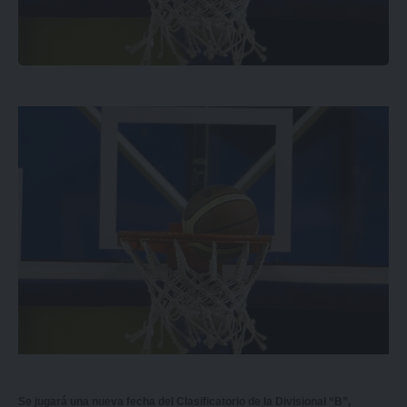
Se jugará una nueva fecha del Clasificatorio de la Divisional “B”,