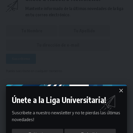
Mantente informado de la últimas novedades de la liga
en tu correo electrónico.
Puedes suscribirte en cualquier momento.
Deja un comentario
Únete a la Liga Universitaria!
- Publicidad -
Suscribete a nuestro newsletter y no te pierdas las últimas
novedades!