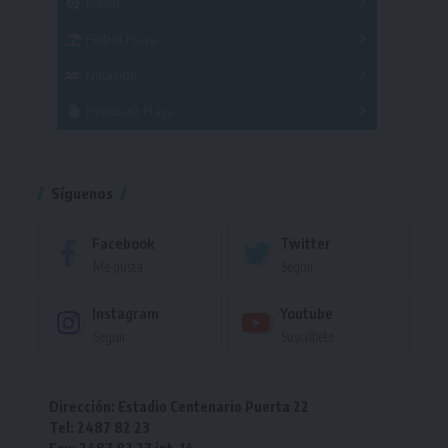
Futsal
Femenino
Fútbol Playa
Masculino
Femenino
Natación
Torneo
Handball Playa
Torneo
Torneo
Síguenos
Facebook
Twitter
Me gusta
Seguir
Instagram
Youtube
Seguir
Suscríbete
Dirección: Estadio Centenario Puerta 22
Tel: 2487 82 23