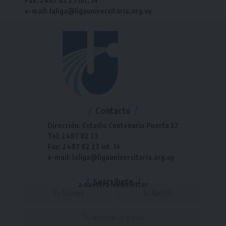
Fax: 2487 82 23 int. 14
e-mail: laliga@ligauniversitaria.org.uy
Contacto
Dirección: Estadio Centenario Puerta 22
Tel: 2487 82 23
Fax: 2487 82 23 int. 14
e-mail: laliga@ligauniversitaria.org.uy
Suscríbete
a nuestra Newsletter