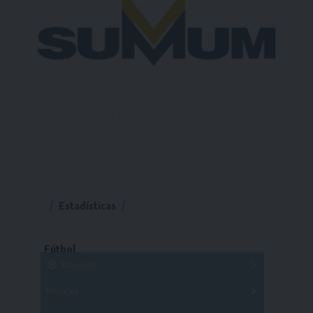
Estadísticas
Fútbol
Mayores
Reserva
A
B
C
D
E
F
G