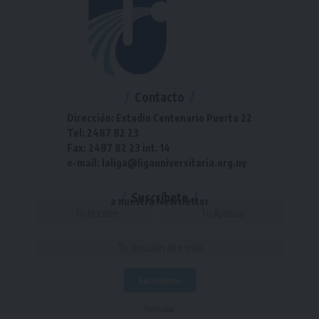
Contacto
Dirección: Estadio Centenario Puerta 22
Tel: 2487 82 23
Fax: 2487 82 23 int. 14
e-mail: laliga@ligauniversitaria.org.uy
Suscríbete
a nuestra Newsletter
- Publicidad -