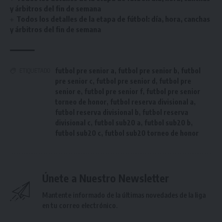
y árbitros del fin de semana
Todos los detalles de la etapa de fútbol: día, hora, canchas
y árbitros del fin de semana
futbol pre senior a
,
futbol pre senior b
,
futbol
ETIQUETADO
pre senior c
,
futbol pre senior d
,
futbol pre
senior e
,
futbol pre senior f
,
futbol pre senior
torneo de honor
,
futbol reserva divisional a
,
futbol reserva divisional b
,
futbol reserva
divisional c
,
futbol sub20 a
,
futbol sub20 b
,
futbol sub20 c
,
futbol sub20 torneo de honor
Únete a Nuestro Newsletter
Mantente informado de la últimas novedades de la liga
en tu correo electrónico.