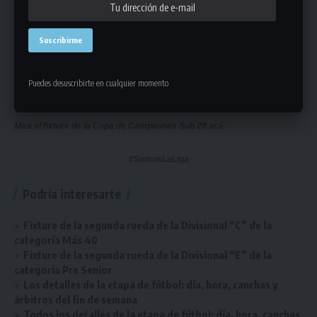
Viernes 4 de noviembre
Parque Palermo
20:00 horas – Tenis El Pinar vs. Náutico
Puedes desuscribirte en cualquier momento
22:00 horas – Old Boys vs. Ceibos
Mirá el fixture de la Copa de Campeones Sub 20
acá
.
#SomosLaLiga
Podría interesarte
Fixture de la segunda rueda de la Divisional “C” de la
categoría Más 40
Fixture de la segunda rueda de la Divisional “E” de la
categoría Pre Senior
Los detalles de la etapa de fútbol: día, hora, canchas y
árbitros del fin de semana
Todos los detalles de la etapa de fútbol: día, hora, canchas