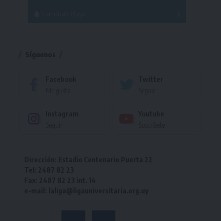
Handball Playa
Torneo
Torneo
Síguenos
Facebook
Twitter
Me gusta
Seguir
Instagram
Youtube
Seguir
Suscríbete
Dirección: Estadio Centenario Puerta 22
Tel: 2487 82 23
Fax: 2487 82 23 int. 14
e-mail: laliga@ligauniversitaria.org.uy