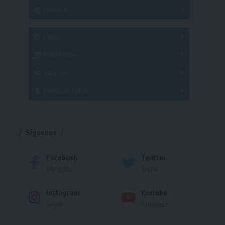
3x3
Fútbol 8
A
B
C
SUB 21
Masculino
Futsal
Femenino
Fútbol Playa
Masculino
Femenino
Natación
Torneo
Handball Playa
Torneo
Torneo
Síguenos
Facebook
Twitter
Me gusta
Seguir
Instagram
Youtube
Seguir
Suscríbete