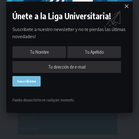
Únete a la Liga Universitaria!
Suscribete a nuestro newsletter y no te pierdas las últimas
novedades!
Estadísticas
Fútbol
Puedes desuscribirte en cualquier momento
Mayores
Reserva
A
B
C
D
E
F
G
Pre Senior
A
B
C
D