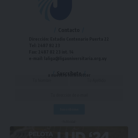
Contacto
Dirección: Estadio Centenario Puerta 22
Tel: 2487 82 23
Fax: 2487 82 23 int. 14
e-mail: laliga@ligauniversitaria.org.uy
Suscríbete
a nuestra Newsletter
- Publicidad -