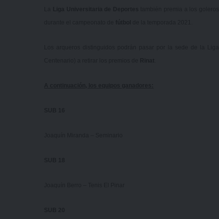
La
Liga Universitaria de Deportes
también premia a los golero
durante el campeonato de
fútbol
de la temporada 2021.
Los arqueros distinguidos podrán pasar por la sede de la Liga
Centenario) a retirar los premios de
Rinat
.
A continuación, los equipos ganadores:
SUB 16
Joaquín Miranda – Seminario
SUB 18
Joaquín Berro – Tenis El Pinar
SUB 20