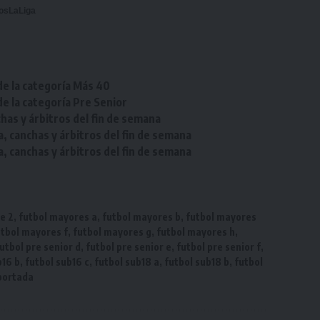
osLaLiga
de la categoría Más 40
de la categoría Pre Senior
chas y árbitros del fin de semana
a, canchas y árbitros del fin de semana
a, canchas y árbitros del fin de semana
e 2
,
futbol mayores a
,
futbol mayores b
,
futbol mayores
utbol mayores f
,
futbol mayores g
,
futbol mayores h
,
utbol pre senior d
,
futbol pre senior e
,
futbol pre senior f
,
b16 b
,
futbol sub16 c
,
futbol sub18 a
,
futbol sub18 b
,
futbol
portada