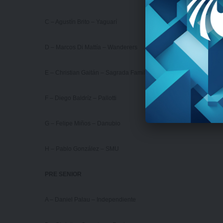
C – Agustín Brito – Yaguarí
D – Marcos Di Mattía – Wanderers
E – Christian Gaitán – Sagrada Familia
F – Diego Baldríz – Pallotti
G – Felipe Miños – Danubio
H – Pablo González – SMU
PRE SENIOR
A – Daniel Palau – Independiente