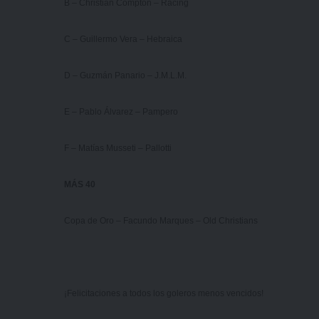
B – Christian Compton – Racing
C – Guillermo Vera – Hebraica
D – Guzmán Panario – J.M.L.M.
E – Pablo Álvarez – Pampero
F – Matías Musseti – Pallotti
MÁS 40
Copa de Oro – Facundo Marques – Old Christians
¡Felicitaciones a todos los goleros menos vencidos!