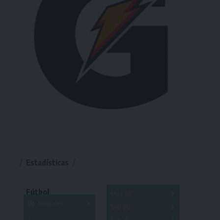
Estadísticas
Fútbol
Más 40
Mayores
Sub 20
A
B
C