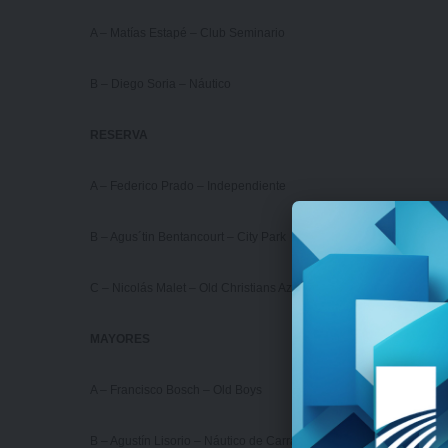
A – Matías Estapé – Club Seminario
B – Diego Soria – Náutico
RESERVA
A – Federico Prado – Independiente
B – Agus´tin Bentancourt – City Park
C – Nicolás Malet – Old Christians Azul
MAYORES
A – Francisco Bosch – Old Boys
B – Agustín Lisorio – Náutico de Carrasco y Punta Gorda