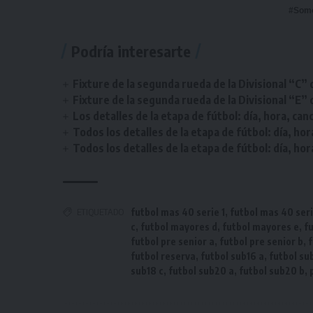
#Som
Podría interesarte
Fixture de la segunda rueda de la Divisional “C” 
Fixture de la segunda rueda de la Divisional “E” 
Los detalles de la etapa de fútbol: día, hora, can
Todos los detalles de la etapa de fútbol: día, hor
Todos los detalles de la etapa de fútbol: día, hor
ETIQUETADO
futbol mas 40 serie 1
,
futbol mas 40 seri
c
,
futbol mayores d
,
futbol mayores e
,
f
futbol pre senior a
,
futbol pre senior b
,
f
futbol reserva
,
futbol sub16 a
,
futbol su
sub18 c
,
futbol sub20 a
,
futbol sub20 b
,