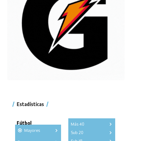
Estadísticas
Fútbol
Más 40
Mayores
Sub 20
A
B
C