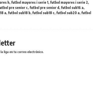
ores h
,
futbol mayores i serie 1
,
futbol mayores i serie 2
,
utbol pre senior c
,
futbol pre senior d
,
futbol sub16 a
,
18 a
,
futbol sub18 b
,
futbol sub18 c
,
futbol sub20 a
,
futbol
etter
a liga en tu correo electrónico.