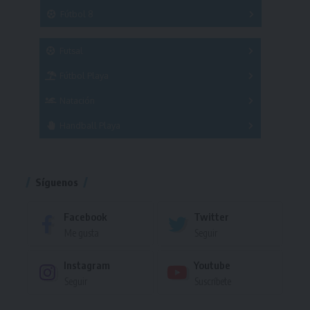
3x3
Fútbol 8
A
B
C
SUB 21
Masculino
Futsal
Femenino
Fútbol Playa
Masculino
Femenino
Natación
Torneo
Handball Playa
Torneo
Torneo
Síguenos
Facebook
Twitter
Me gusta
Seguir
Instagram
Youtube
Seguir
Suscríbete