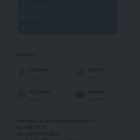
Fútbol Playa
Masculino
Femenino
Natación
Torneo
Handball Playa
Torneo
Torneo
Síguenos
Facebook
Twitter
Me gusta
Seguir
Instagram
Youtube
Seguir
Suscríbete
Dirección: Estadio Centenario Puerta 22
Tel: 2487 82 23
Fax: 2487 82 23 int. 14