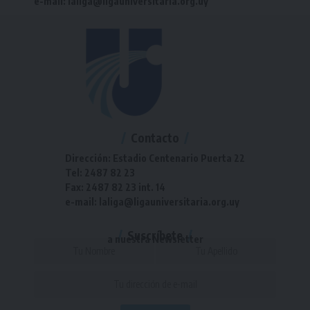
e-mail: laliga@ligauniversitaria.org.uy
Contacto
Dirección: Estadio Centenario Puerta 22
Tel: 2487 82 23
Fax: 2487 82 23 int. 14
e-mail: laliga@ligauniversitaria.org.uy
Suscríbete
a nuestra Newsletter