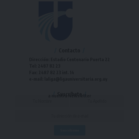
Contacto
Dirección: Estadio Centenario Puerta 22
Tel: 2487 82 23
Fax: 2487 82 23 int. 14
e-mail: laliga@ligauniversitaria.org.uy
Suscríbete
a nuestra Newsletter