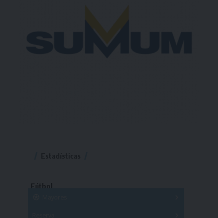
Estadísticas
Fútbol
Mayores
Reserva
A
B
C
D
E
F
G