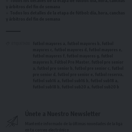
Todos los detalles de la etapa de fútbol: día, hora, canchas
y árbitros del fin de semana
Todos los detalles de la etapa de fútbol: día, hora, canchas
y árbitros del fin de semana
futbol mayores a
,
futbol mayores b
,
futbol
ETIQUETADO
mayores c
,
futbol mayores d
,
futbol mayores e
,
futbol mayores f
,
futbol mayores g
,
futbol
mayores h
,
Fútbol Pre Master
,
futbol pre senior
a
,
futbol pre senior b
,
futbol pre senior c
,
futbol
pre senior d
,
futbol pre senior e
,
futbol reserva
,
futbol sub16 a
,
futbol sub16 b
,
futbol sub18 a
,
futbol sub18 b
,
futbol sub20 a
,
futbol sub20 b
Únete a Nuestro Newsletter
Mantente informado de la últimas novedades de la liga
en tu correo electrónico.