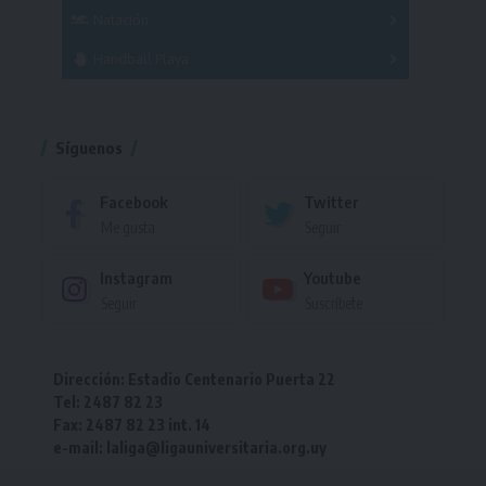
Femenino
Natación
Torneo
Handball Playa
Torneo
Torneo
Síguenos
Facebook
Twitter
Me gusta
Seguir
Instagram
Youtube
Seguir
Suscríbete
Dirección: Estadio Centenario Puerta 22
Tel: 2487 82 23
Fax: 2487 82 23 int. 14
e-mail: laliga@ligauniversitaria.org.uy