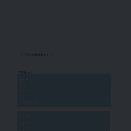
Estadísticas
Fútbol
Mayores
Reserva
A
B
C
D
E
F
G
Pre Senior
A
B
C
D
A
B
C
D
E
Más 40
Sub 20
A
B
C