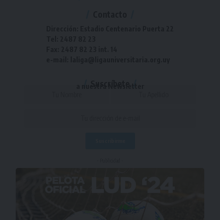
Contacto
Dirección: Estadio Centenario Puerta 22
Tel: 2487 82 23
Fax: 2487 82 23 int. 14
e-mail: laliga@ligauniversitaria.org.uy
Suscríbete
a nuestra Newsletter
- Publicidad -