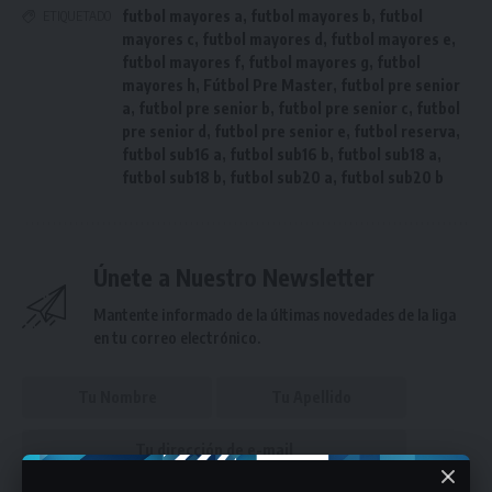
futbol mayores a
,
futbol mayores b
,
futbol
ETIQUETADO
mayores c
,
futbol mayores d
,
futbol mayores e
,
futbol mayores f
,
futbol mayores g
,
futbol
mayores h
,
Fútbol Pre Master
,
futbol pre senior
a
,
futbol pre senior b
,
futbol pre senior c
,
futbol
pre senior d
,
futbol pre senior e
,
futbol reserva
,
futbol sub16 a
,
futbol sub16 b
,
futbol sub18 a
,
futbol sub18 b
,
futbol sub20 a
,
futbol sub20 b
Únete a Nuestro Newsletter
Mantente informado de la últimas novedades de la liga
en tu correo electrónico.