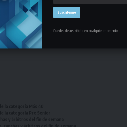
de las categorías
Sub 16
,
Sub 18
y
Mayores
.
Puedes desuscribirte en cualquier momento
de la categoría Más 40
de la categoría Pre Senior
chas y árbitros del fin de semana
a, canchas y árbitros del fin de semana