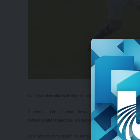
La Liga Universitaria de Deportes tendrá este fin de semana en
Se viene otro fin de semana de mucho
fútbol
en la
Liga Univers
todos usando tapabocas
, nos preparamos para tener partidos en
Este sábado comenzarán los torneos de
Sub 20
,
Reserva
,
Pre