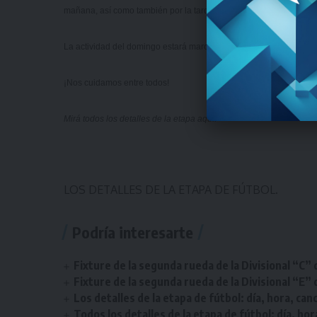
mañana, así como también por la tarde.
La actividad del domingo estará marcada por la segunda jornada 
¡Nos cuidamos entre todos!
Mirá todos los detalles de la etapa
aquí
.
LOS DETALLES DE LA ETAPA DE FÚTBOL.
Podría interesarte
Fixture de la segunda rueda de la Divisional “C” 
Fixture de la segunda rueda de la Divisional “E” 
Los detalles de la etapa de fútbol: día, hora, can
Todos los detalles de la etapa de fútbol: día, hor