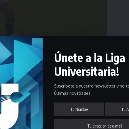
Únete a la Liga
Universitaria!
Suscribete a nuestro newsletter y no te
 todas sus categorías de fútbol y acá te mostramos los detalles.
últimas novedades!
itaria de Deportes
y, mientras
te pedimos que nos cuidemos entre
 todas las categorías.
 Senior
y
Más 40
con partidos que se jugarán tanto en horas de la