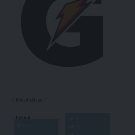
Estadísticas
Fútbol
Más 40
Mayores
Sub 20
A
B
C