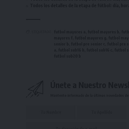
Todos los detalles de la etapa de fútbol: día, hor
ETIQUETADO
futbol mayores a
,
futbol mayores b
,
fut
mayores f
,
futbol mayores g
,
futbol may
senior b
,
futbol pre senior c
,
futbol pre 
a
,
futbol sub16 b
,
futbol sub16 c
,
futbol 
futbol sub20 b
Únete a Nuestro Newsl
Mantente informado de la últimas novedades de l