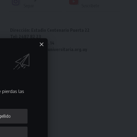
Seguir
Suscríbete
Dirección: Estadio Centenario Puerta 22
Tel: 2487 82 23
Fax: 2487 82 23 int. 14
e-mail: laliga@ligauniversitaria.org.uy
 pierdas las