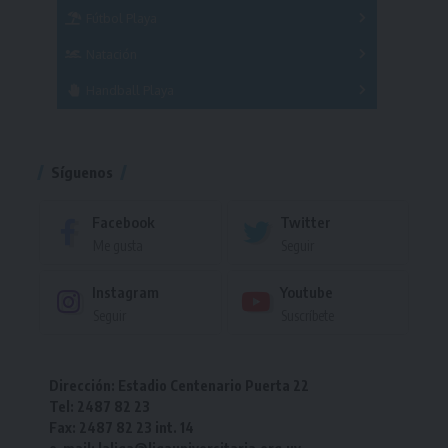
Fútbol Playa
Masculino
Femenino
Natación
Torneo
Handball Playa
Torneo
Torneo
Síguenos
Facebook
Twitter
Me gusta
Seguir
Instagram
Youtube
Seguir
Suscríbete
Dirección: Estadio Centenario Puerta 22
Tel: 2487 82 23
Fax: 2487 82 23 int. 14