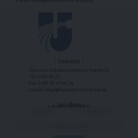
e-mail: laliga@ligauniversitaria.org.uy
Contacto
Dirección: Estadio Centenario Puerta 22
Tel: 2487 82 23
Fax: 2487 82 23 int. 14
e-mail: laliga@ligauniversitaria.org.uy
Suscríbete
a nuestra Newsletter