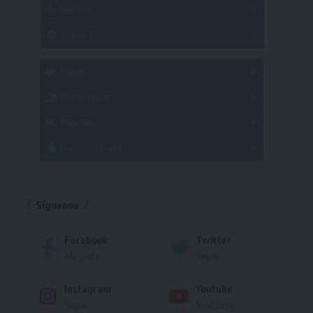
Hockey
A
B
3x3
Fútbol 8
A
B
C
SUB 21
Masculino
Futsal
Femenino
Fútbol Playa
Masculino
Femenino
Natación
Torneo
Handball Playa
Torneo
Torneo
Síguenos
Facebook
Twitter
Me gusta
Seguir
Instagram
Youtube
Seguir
Suscríbete