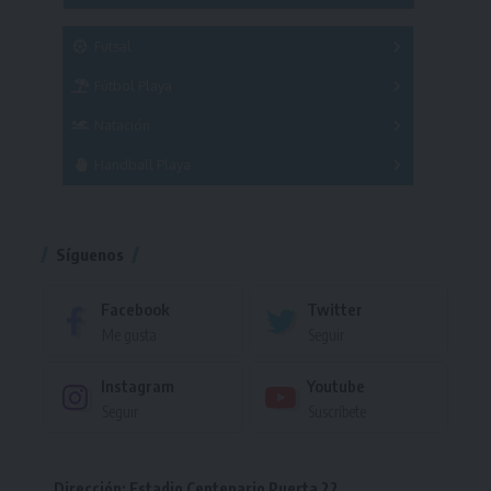
SUB 21
Masculino
Futsal
Femenino
Fútbol Playa
Masculino
Femenino
Natación
Torneo
Handball Playa
Torneo
Torneo
Síguenos
Facebook
Twitter
Me gusta
Seguir
Instagram
Youtube
Seguir
Suscríbete
Dirección: Estadio Centenario Puerta 22