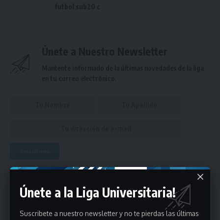
futbol sub20 c
Únete a Nuestro Newsletter
Mantente informado de la últimas novedades de la liga
en tu correo electrónico.
Puedes suscribirte en cualquier momento.
Únete a la Liga Universitaria!
Deja un comentario
Suscribete a nuestro newsletter y no te pierdas las últimas