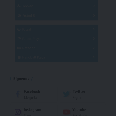
Hockey
A
B
3x3
Fútbol 8
A
B
C
SUB 21
Masculino
Futsal
Femenino
Fútbol Playa
Masculino
Femenino
Natación
Torneo
Handball Playa
Torneo
Torneo
Síguenos
Facebook
Twitter
Me gusta
Seguir
Instagram
Youtube
Seguir
Suscríbete