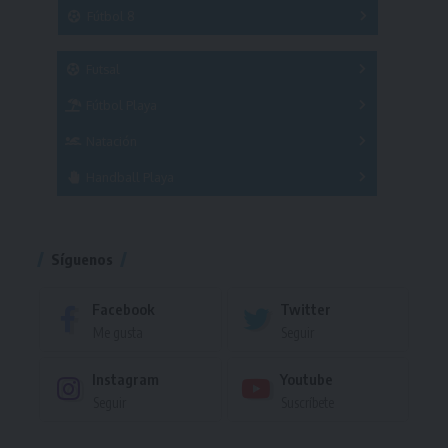
3x3
Fútbol 8
A
B
C
SUB 21
Masculino
Futsal
Femenino
Fútbol Playa
Masculino
Femenino
Natación
Torneo
Handball Playa
Torneo
Torneo
Síguenos
Facebook
Twitter
Me gusta
Seguir
Instagram
Youtube
Seguir
Suscríbete