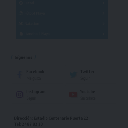
Futsal
Femenino
Fútbol Playa
Masculino
Femenino
Natación
Torneo
Handball Playa
Torneo
Torneo
Síguenos
Facebook
Twitter
Me gusta
Seguir
Instagram
Youtube
Seguir
Suscríbete
Dirección: Estadio Centenario Puerta 22
Tel: 2487 82 23