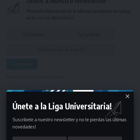
Únete a Nuestro Newsletter
Mantente informado de la últimas novedades de la liga
en tu correo electrónico.
Puedes suscribirte en cualquier momento.
Deja un comentario
Únete a la Liga Universitaria!
Suscribete a nuestro newsletter y no te pierdas las últimas
- Publicidad -
novedades!