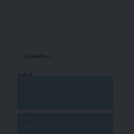
Estadísticas
Fútbol
Mayores
Reserva
A
B
C
D
E
F
G
Pre Senior
A
B
C
D
A
B
C
D
E
Más 40
Sub 20
A
B
C