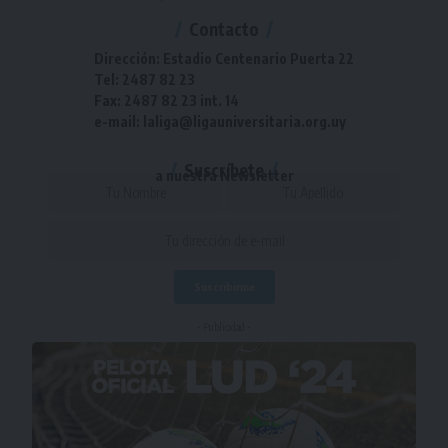
Contacto
Dirección: Estadio Centenario Puerta 22
Tel: 2487 82 23
Fax: 2487 82 23 int. 14
e-mail: laliga@ligauniversitaria.org.uy
Suscríbete
a nuestra Newsletter
- Publicidad -