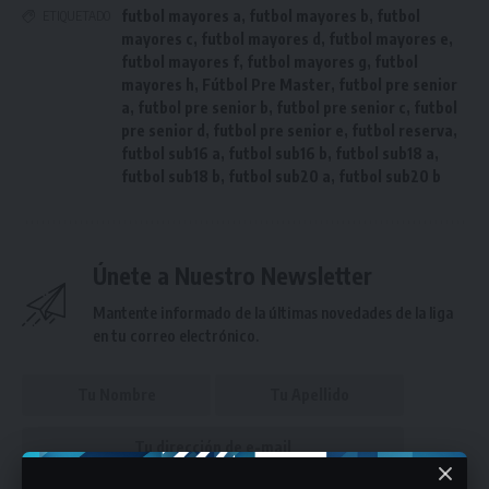
futbol mayores a
,
futbol mayores b
,
futbol
ETIQUETADO
mayores c
,
futbol mayores d
,
futbol mayores e
,
futbol mayores f
,
futbol mayores g
,
futbol
mayores h
,
Fútbol Pre Master
,
futbol pre senior
a
,
futbol pre senior b
,
futbol pre senior c
,
futbol
pre senior d
,
futbol pre senior e
,
futbol reserva
,
futbol sub16 a
,
futbol sub16 b
,
futbol sub18 a
,
futbol sub18 b
,
futbol sub20 a
,
futbol sub20 b
Únete a Nuestro Newsletter
Mantente informado de la últimas novedades de la liga
en tu correo electrónico.