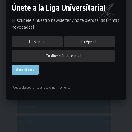
Únete a la Liga Universitaria!
Suscribete a nuestro newsletter y no te pierdas las últimas
novedades!
Estadísticas
Fútbol
Mayores
Puedes desuscribirte en cualquier momento
Reserva
A
B
C
D
E
F
G
Pre Senior
A
B
C
D
A
B
C
D
E
Más 40
Sub 20