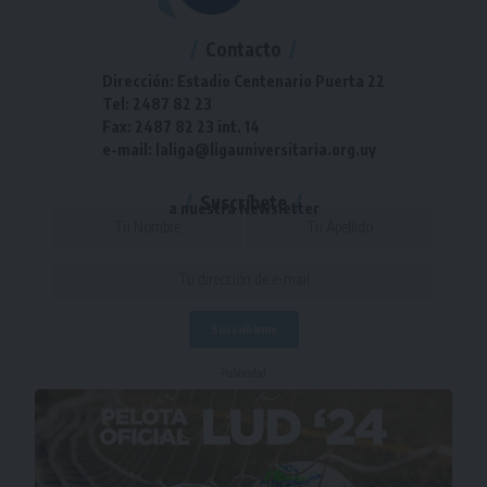
Contacto
Dirección: Estadio Centenario Puerta 22
Tel: 2487 82 23
Fax: 2487 82 23 int. 14
e-mail: laliga@ligauniversitaria.org.uy
Suscríbete
a nuestra Newsletter
- Publicidad -