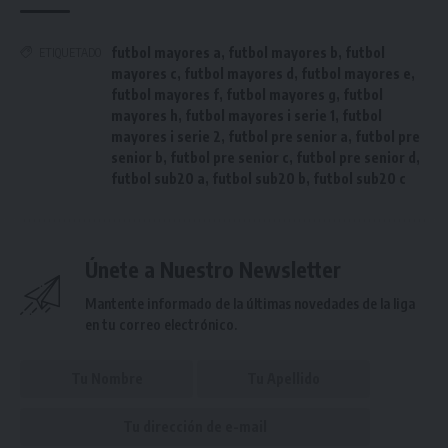
futbol mayores a
,
futbol mayores b
,
futbol
ETIQUETADO
mayores c
,
futbol mayores d
,
futbol mayores e
,
futbol mayores f
,
futbol mayores g
,
futbol
mayores h
,
futbol mayores i serie 1
,
futbol
mayores i serie 2
,
futbol pre senior a
,
futbol pre
senior b
,
futbol pre senior c
,
futbol pre senior d
,
futbol sub20 a
,
futbol sub20 b
,
futbol sub20 c
Únete a Nuestro Newsletter
Mantente informado de la últimas novedades de la liga
en tu correo electrónico.