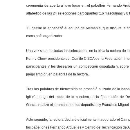
ceremonia de apertura tuvo lugar en el pabellón Fernando Argü
alfabético de las 24 selecciones participantes (16 masculinas y 8
El desfile lo encabezó el equipo de Alemania, que disputa la c
como país organizador.
Una vez situadas todas las selecciones en la pista la rectora de 
Kenny Chow presidente del Comité CISCA de la Federación Intern
participantes y les desearon un competición disputada y, sobre
juego limpio”, en palabras de la rectora.
Tras las palabras de bienvenida se procedió al izado de la ban
igitur”. Luego del izado de la bandera de la Federación de Dep
García, realizó el juramento de los deportistas y Francisco Miguel P
Acto seguido, la rectora declaró oficialmente inaugurado el Cam
los pabellones Fernando Argüelles y Centro de Tecnificación de A