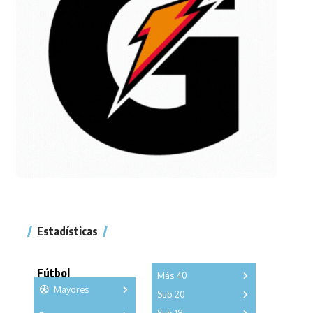
Estadísticas
Fútbol
Más 40
Mayores
Sub 20
A
B
C