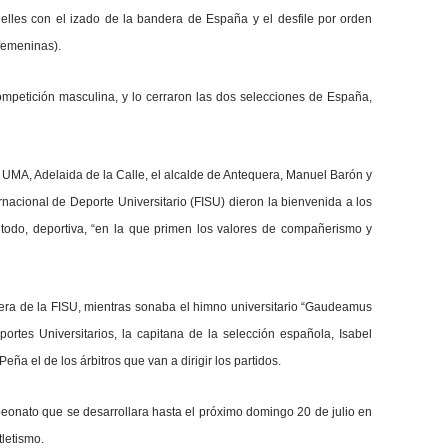
elles con el izado de la bandera de España y el desfile por orden
 femeninas).
ompetición masculina, y lo cerraron las dos selecciones de España,
la UMA, Adelaida de la Calle, el alcalde de Antequera, Manuel Barón y
acional de Deporte Universitario (FISU) dieron la bienvenida a los
 todo, deportiva, “en la que primen los valores de compañerismo y
dera de la FISU, mientras sonaba el himno universitario “Gaudeamus
ortes Universitarios, la capitana de la selección española, Isabel
eña el de los árbitros que van a dirigir los partidos.
peonato que se desarrollara hasta el próximo domingo 20 de julio en
tletismo.