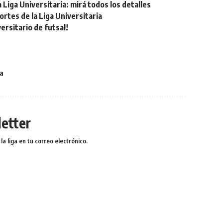
Liga Universitaria: mirá todos los detalles
tes de la Liga Universitaria
rsitario de futsal!
a
etter
a liga en tu correo electrónico.