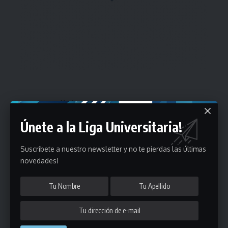
Estadísticas
Únete a la Liga Universitaria!
Fútbol
Mayores
Suscribete a nuestro newsletter y no te pierdas las últimas
novedades!
Reserva
A
B
C
D
E
F
G
Pre Senior
A
B
C
D
A
B
C
D
E
Más 40
Sub 20