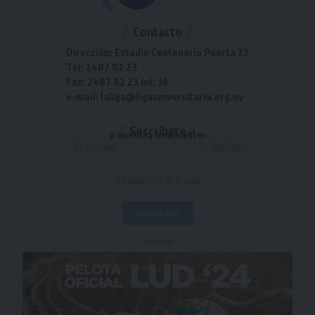
Contacto
Dirección: Estadio Centenario Puerta 22
Tel: 2487 82 23
Fax: 2487 82 23 int. 14
e-mail: laliga@ligauniversitaria.org.uy
Suscríbete
a nuestra Newsletter
- Publicidad -