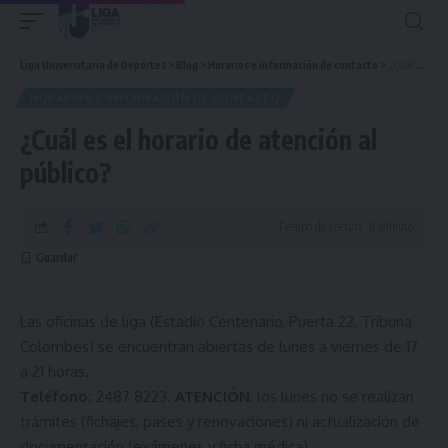
Liga Universitaria de Deportes
>
Blog
>
Horarios e información de contacto
>
¿Cuál es el horario de atención al público?
HORARIOS E INFORMACIÓN DE CONTACTO
¿Cuál es el horario de atención al
público?
Tiempo de Lectura: 0 Minuto
Las oficinas de liga (Estadio Centenario, Puerta 22, Tribuna
Colombes) se encuentran abiertas de lunes a viernes de 17
a 21 horas.
Teléfono:
2487 8223.
ATENCIÓN
: los lunes no se realizan
trámites (fichajes, pases y renovaciones) ni actualización de
documentación (exámenes y ficha médica).