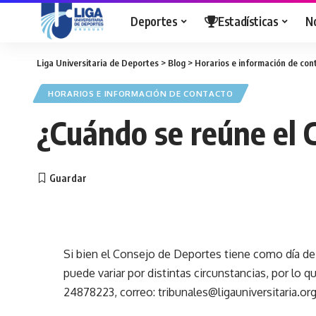
Deportes
Estadísticas
N
Liga Universitaria de Deportes
>
Blog
>
Horarios e información de con
HORARIOS E INFORMACIÓN DE CONTACTO
¿Cuándo se reúne el C
Si bien el Consejo de Deportes tiene como día de 
puede variar por distintas circunstancias, por lo
24878223, correo:
tribunales@ligauniversitaria.or