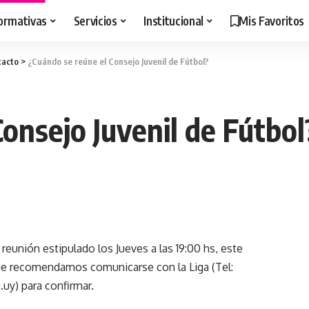
ormativas
Servicios
Institucional
Mis Favoritos
tacto
>
¿Cuándo se reúne el Consejo Juvenil de Fútbol?
onsejo Juvenil de Fútbol
reunión estipulado los Jueves a las 19:00 hs, este
 que recomendamos comunicarse con la Liga (Tel:
g.uy
) para confirmar.