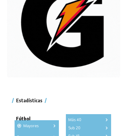
Estadísticas
Fútbol
Más 40
Mayores
Sub 20
A
B
C