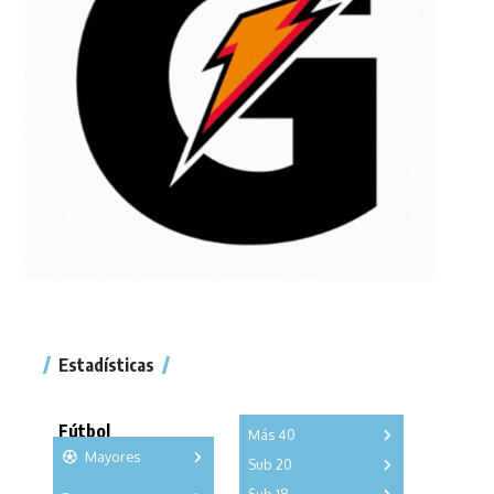
Estadísticas
Fútbol
Más 40
Mayores
Sub 20
A
B
C