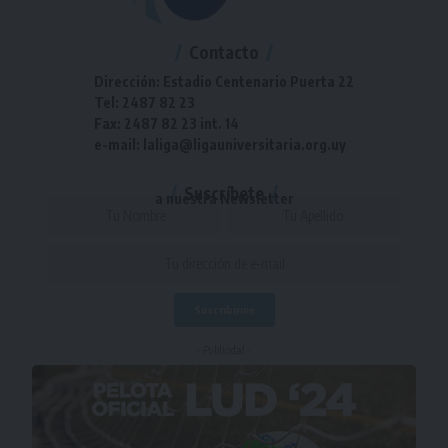
Contacto
Dirección: Estadio Centenario Puerta 22
Tel: 2487 82 23
Fax: 2487 82 23 int. 14
e-mail: laliga@ligauniversitaria.org.uy
Suscríbete
a nuestra Newsletter
- Publicidad -