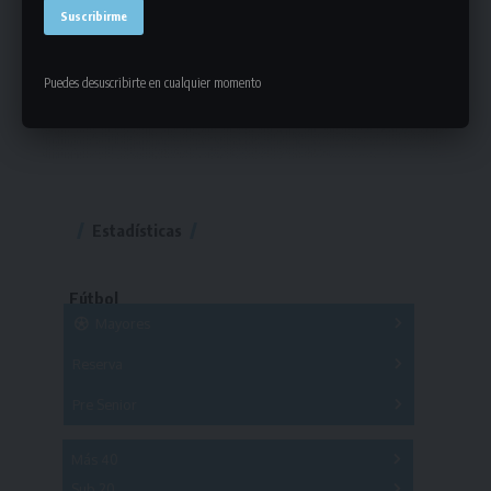
Puedes desuscribirte en cualquier momento
Estadísticas
Fútbol
Mayores
Reserva
A
B
C
D
E
F
G
Pre Senior
A
B
C
D
A
B
C
D
E
Más 40
Sub 20