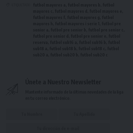
futbol mayores a
,
futbol mayores b
,
futbol
ETIQUETADO
mayores c
,
futbol mayores d
,
futbol mayores e
,
futbol mayores f
,
futbol mayores g
,
futbol
mayores h
,
futbol mayores i serie 1
,
futbol pre
senior a
,
futbol pre senior b
,
futbol pre senior c
,
futbol pre senior d
,
futbol pre senior e
,
futbol
reserva
,
futbol sub16 a
,
futbol sub16 b
,
futbol
sub18 a
,
futbol sub18 b
,
futbol sub18 c
,
futbol
sub20 a
,
futbol sub20 b
,
futbol sub20 c
Únete a Nuestro Newsletter
Mantente informado de la últimas novedades de la liga
en tu correo electrónico.