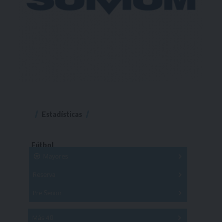
Estadísticas
Fútbol
Mayores
Reserva
A
B
C
D
E
F
G
Pre Senior
A
B
C
D
A
B
C
D
E
Más 40