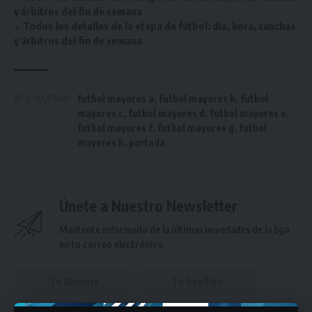
y árbitros del fin de semana
Todos los detalles de la etapa de fútbol: día, hora, canchas
y árbitros del fin de semana
futbol mayores a
,
futbol mayores b
,
futbol
ETIQUETADO
mayores c
,
futbol mayores d
,
futbol mayores e
,
futbol mayores f
,
futbol mayores g
,
futbol
mayores h
,
portada
Únete a Nuestro Newsletter
Mantente informado de la últimas novedades de la liga
en tu correo electrónico.