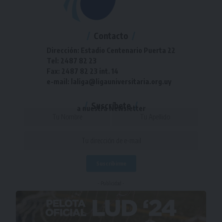
Contacto
Dirección: Estadio Centenario Puerta 22
Tel: 2487 82 23
Fax: 2487 82 23 int. 14
e-mail: laliga@ligauniversitaria.org.uy
Suscríbete
a nuestra Newsletter
- Publicidad -