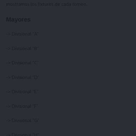
mostramos los fixtures de cada torneo.
Mayores
->
Divisional “A”
->
Divisional “B”
->
Divisional “C”
->
Divisional “D”
->
Divisional “E”
->
Divisional “F”
->
Divisional “G”
->
Divisional “H”