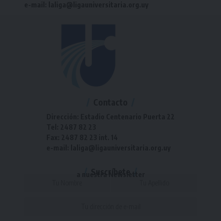
e-mail: laliga@ligauniversitaria.org.uy
Contacto
Dirección: Estadio Centenario Puerta 22
Tel: 2487 82 23
Fax: 2487 82 23 int. 14
e-mail: laliga@ligauniversitaria.org.uy
Suscríbete
a nuestra Newsletter