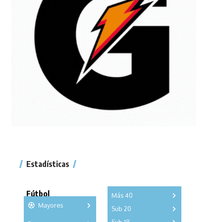
Estadísticas
Fútbol
Más 40
Mayores
Sub 20
A
B
C