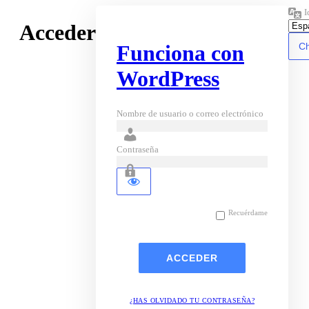
I
Acceder
Funciona con
WordPress
Nombre de usuario o correo electrónico
Contraseña
Recuérdame
¿HAS OLVIDADO TU CONTRASEÑA?