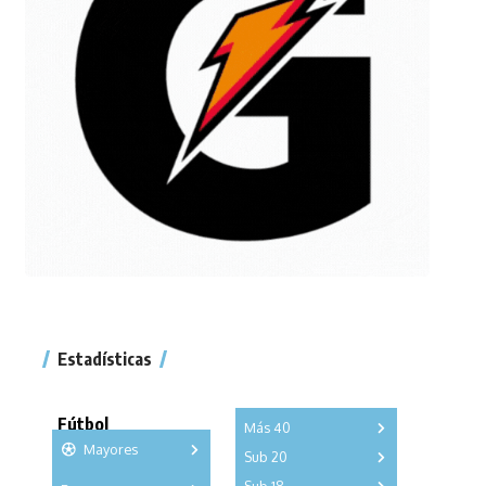
Estadísticas
Fútbol
Más 40
Mayores
Sub 20
A
B
C