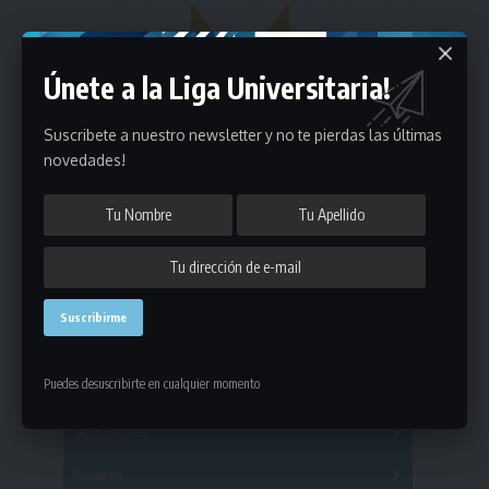
Únete a la Liga Universitaria!
Suscribete a nuestro newsletter y no te pierdas las últimas
novedades!
Estadísticas
Puedes desuscribirte en cualquier momento
Fútbol
Mayores
Reserva
A
B
C
D
E
F
G