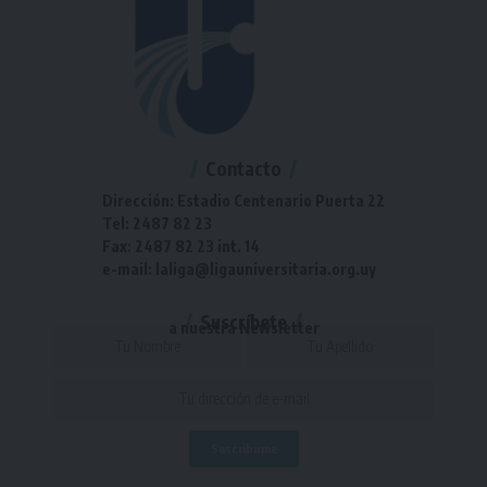
Contacto
Dirección: Estadio Centenario Puerta 22
Tel: 2487 82 23
Fax: 2487 82 23 int. 14
e-mail: laliga@ligauniversitaria.org.uy
Suscríbete
a nuestra Newsletter