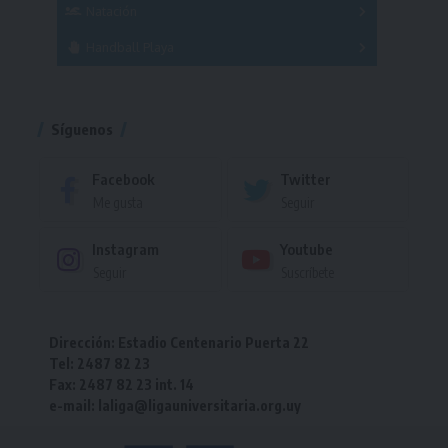
Femenino
Natación
Torneo
Handball Playa
Torneo
Torneo
Síguenos
Facebook
Twitter
Me gusta
Seguir
Instagram
Youtube
Seguir
Suscríbete
Dirección: Estadio Centenario Puerta 22
Tel: 2487 82 23
Fax: 2487 82 23 int. 14
e-mail: laliga@ligauniversitaria.org.uy