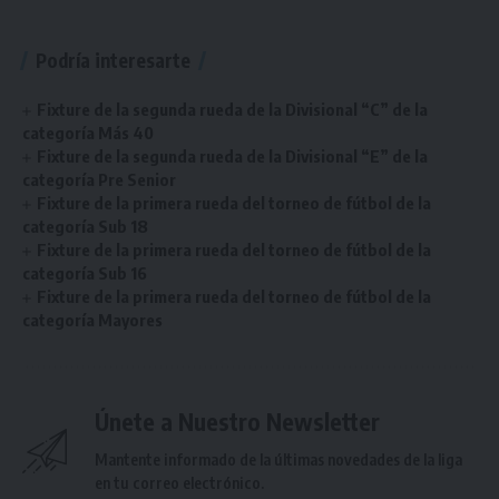
Podría interesarte
Fixture de la segunda rueda de la Divisional “C” de la
categoría Más 40
Fixture de la segunda rueda de la Divisional “E” de la
categoría Pre Senior
Fixture de la primera rueda del torneo de fútbol de la
categoría Sub 18
Fixture de la primera rueda del torneo de fútbol de la
categoría Sub 16
Fixture de la primera rueda del torneo de fútbol de la
categoría Mayores
Únete a Nuestro Newsletter
Mantente informado de la últimas novedades de la liga
en tu correo electrónico.