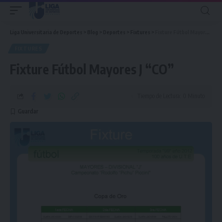
Liga Universitaria de Deportes
>
Blog
>
Deportes
>
Fixtures
>
Fixture Fútbol Mayores J “CO”
FIXTURES
Fixture Fútbol Mayores J “CO”
Tiempo de Lectura: 0 Minuto